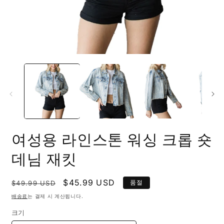
모
달
에
서
미
디
어
1
2
열
여성용 라인스톤 워싱 크롭 숏
기
데님 재킷
정
할
$45.99 USD
품절
$49.99 USD
가
인
배송료
는 결제 시 계산됩니다.
가
크기