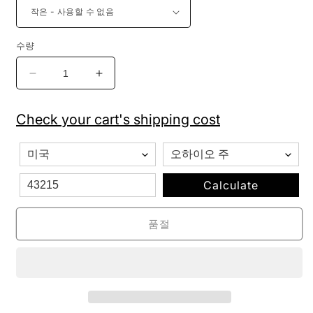
수량
여
여
성
성
용
용
Check your cart's shipping cost
라
라
인
인
스
스
톤
톤
Calculate
워
워
싱
싱
품절
크
크
롭
롭
숏
숏
데
데
님
님