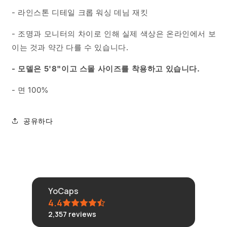
재
재
- 라인스톤 디테일 크롭 워싱 데님 재킷
킷
킷
수
수
- 조명과 모니터의 차이로 인해 실제 색상은 온라인에서 보
량
량
이는 것과 약간 다를 수 있습니다.
줄
늘
임
림
- 모델은 5'8"이고 스몰 사이즈를 착용하고 있습니다.
- 면 100%
공유하다
YoCaps
4.4
2,357
reviews