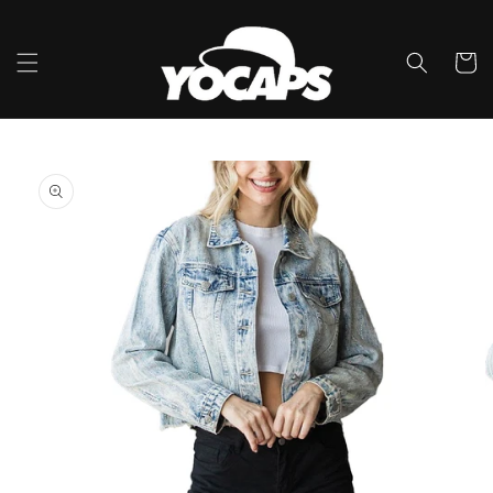
콘텐츠
로 건너
뛰기
카
트
제품 정
보로 건
너뛰기