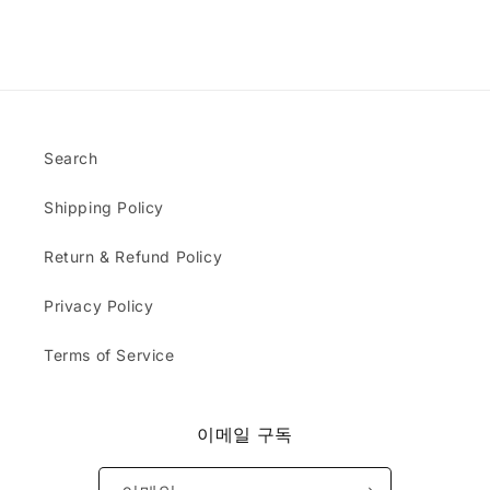
s
do
o
x
t
dg
b
a
y
er
l
c
a
s.
e
t
n
Th
m
l
d
e
s
y
a
ha
;
a
s
Search
t I
s
e
re
d
x
ce
Shipping Policy
e
p
ive
s
e
d
c
Return & Refund Policy
c
w
r
t
as
i
Privacy Policy
e
bl
b
d
an
e
.
Terms of Service
k.
d
Do
&
yo
r
u
e
이메일 구독
ca
c
rry
e
or