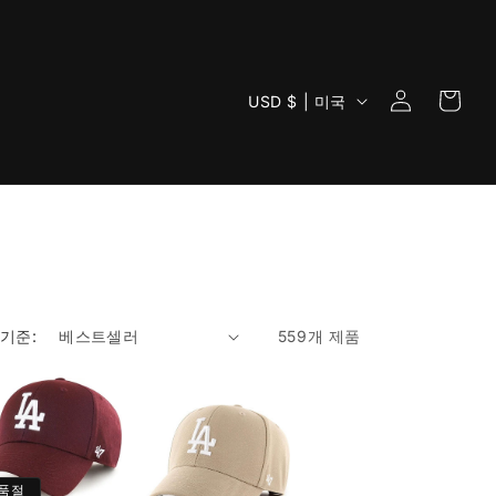
로
카
국
그
USD $ | 미국
트
가
인
/
지
역
 기준:
559개 제품
품절