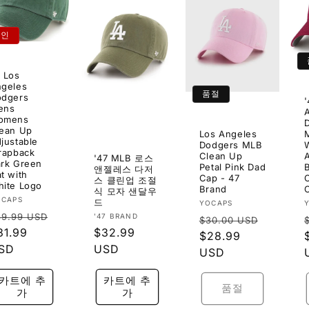
할인
 Los
geles
품절
odgers
ens
omens
ean Up
Los Angeles
justable
Dodgers MLB
rapback
Clean Up
'47 MLB 로스
rk Green
Petal Pink Dad
앤젤레스 다저
t with
Cap - 47
스 클린업 조절
ite Logo
Brand
식 모자 샌달우
OCAPS
드
공
YOCAPS
정
39.99 USD
공
'47 BRAND
정
급
$30.00 USD
가
할
31.99
정
$32.99
급
업
가
할
$28.99
:
업
인
SD
가
USD
체:
인
USD
체:
가
가
카트에 추
카트에 추
품절
가
가