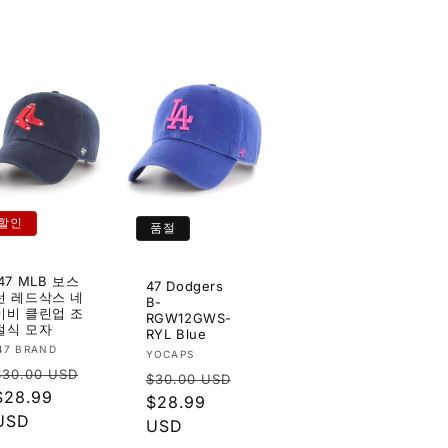
할인
품절
'47 MLB 보스
47 Dodgers
턴 레드삭스 네
B-
이비 클린업 조
RGW12GWS-
절식 모자
RYL Blue
공
'47 BRAND
공
YOCAPS
정
급
$30.00 USD
정
급
$30.00 USD
업
가
할
$28.99
업
가
할
$28.99
체:
인
USD
체:
인
USD
가