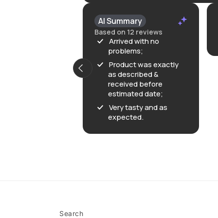
AI Summary
Based on 12 reviews
Arrived with no
problems;
Product was exactly
as described &
received before
estimated date;
Very tasty and as
expected.
Search