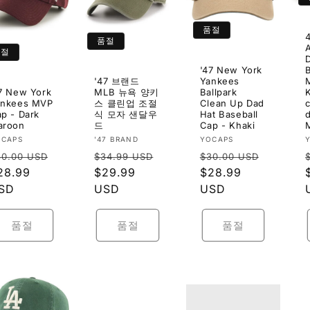
품절
품절
품절
'47 New York
'47 브랜드
Yankees
7 New York
MLB 뉴욕 양키
Ballpark
ankees MVP
스 클린업 조절
Clean Up Dad
p - Dark
식 모자 샌달우
Hat Baseball
aroon
드
Cap - Khaki
공
공
OCAPS
'47 BRAND
YOCAPS
정
정
정
급
급
30.00 USD
$34.99 USD
$30.00 USD
업
업
가
할
28.99
가
할
$29.99
가
할
$28.99
:
체:
체:
인
SD
인
USD
인
USD
가
가
가
품절
품절
품절