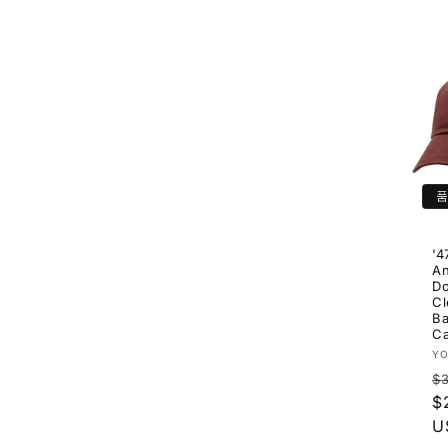
'4
An
D
Cl
Ba
C
공
Y
급
$
업
$
체
U