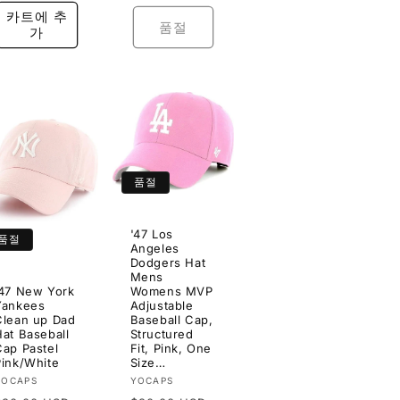
가
카트에 추
품절
가
품절
'47 Los
품절
Angeles
Dodgers Hat
Mens
'47 New York
Womens MVP
Yankees
Adjustable
Clean up Dad
Baseball Cap,
Hat Baseball
Structured
Cap Pastel
Fit, Pink, One
Pink/White
Size…
공
공
YOCAPS
YOCAPS