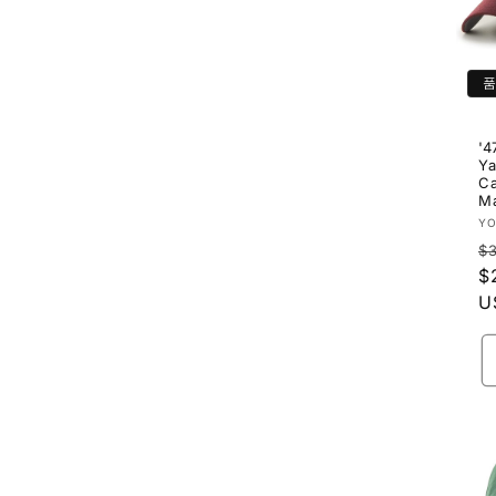
'4
Y
Ca
M
공
Y
급
$
업
$
체
U