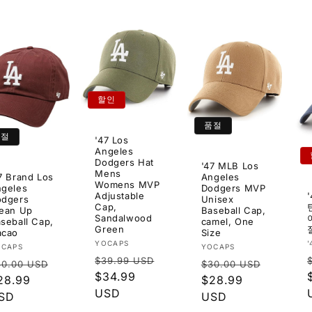
할인
품절
품절
'47 Los
Angeles
Dodgers Hat
'47 MLB Los
Mens
7 Brand Los
Angeles
Womens MVP
geles
Dodgers MVP
Adjustable
odgers
Unisex
Cap,
ean Up
Baseball Cap,
Sandalwood
seball Cap,
camel, One
Green
acao
Size
공
YOCAPS
공
OCAPS
YOCAPS
정
급
$39.99 USD
정
정
급
30.00 USD
$30.00 USD
업
가
할
$34.99
업
가
할
28.99
가
할
$28.99
체:
인
USD
:
체:
인
SD
인
USD
가