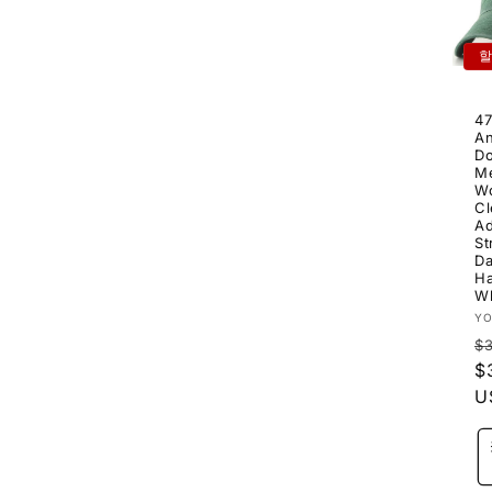
47
An
D
M
W
Cl
Ad
St
Da
Ha
Wh
공
Y
급
$
업
$
체
U