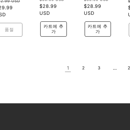
정
32.99 USD
업
업
가
할
$28.99
가
할
$28.99
가
할
29.99
체:
체:
인
USD
인
USD
:
인
SD
가
가
가
카트에 추
카트에 추
품절
가
가
1
…
2
3