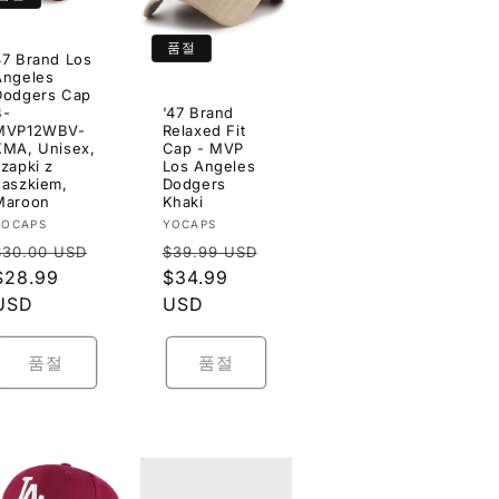
품절
47 Brand Los
Angeles
Dodgers Cap
B-
'47 Brand
MVP12WBV-
Relaxed Fit
KMA, Unisex,
Cap - MVP
czapki z
Los Angeles
daszkiem,
Dodgers
Maroon
Khaki
공
공
YOCAPS
YOCAPS
정
정
급
급
$30.00 USD
$39.99 USD
업
업
가
할
$28.99
가
할
$34.99
체:
체:
인
USD
인
USD
가
가
품절
품절