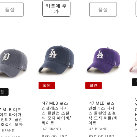
가
가
카트에 추
품절
품절
가
할인
할인
품절
'47 MLB 로스
'47 MLB 로스
앤젤레스 다저
앤젤레스 다저
47 MLB 디트
스 클린업 조절
스 클린업 조절
이트 타이거
식 모자 네이비/
식 모자 퍼플/화
 빈티지 클린
화이트
이트
 조절식 모자
공
공
'47 BRAND
'47 BRAND
7 BRAND
정
정
급
급
$30.00 USD
$30.00 USD