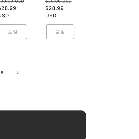
정
정
급
급
$30.00 USD
$30.00 USD
업
업
가
할
$28.99
가
할
$28.99
체:
체:
인
USD
인
USD
가
가
품절
품절
28