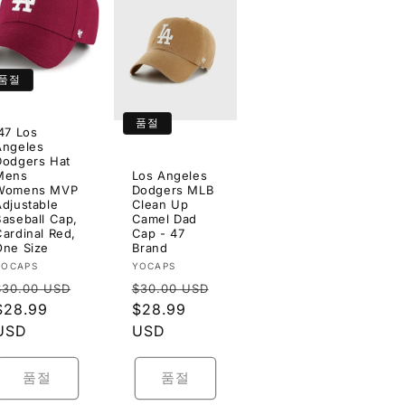
품절
품절
'47 Los
Angeles
Dodgers Hat
Mens
Los Angeles
Womens MVP
Dodgers MLB
Adjustable
Clean Up
Baseball Cap,
Camel Dad
Cardinal Red,
Cap - 47
One Size
Brand
공
공
YOCAPS
YOCAPS
정
정
급
급
$30.00 USD
$30.00 USD
업
업
가
할
$28.99
가
할
$28.99
체:
체:
인
USD
인
USD
가
가
품절
품절