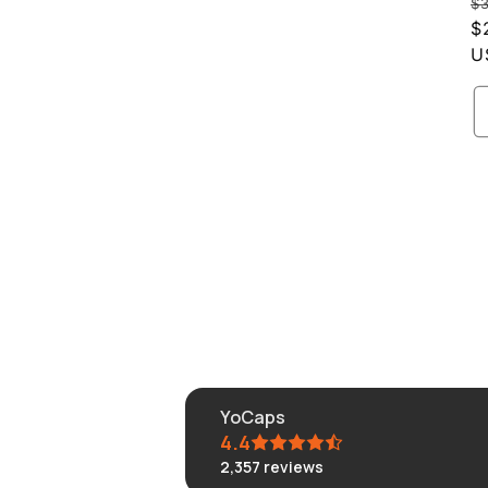
급
$
업
$
체
U
YoCaps
4.4
2,357
reviews