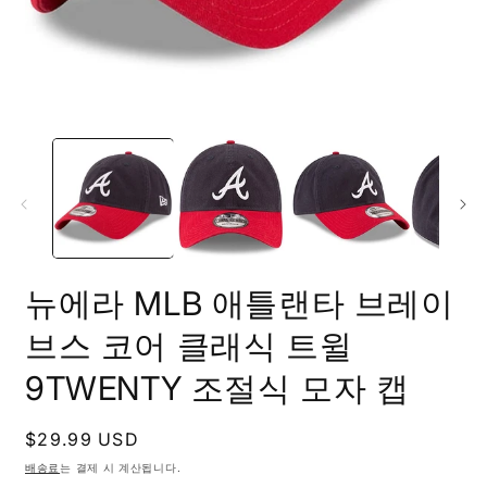
모
달
에
서
미
디
어
1
2
열
뉴에라 MLB 애틀랜타 브레이
기
브스 코어 클래식 트윌
9TWENTY 조절식 모자 캡
정
$29.99 USD
가
배송료
는 결제 시 계산됩니다.