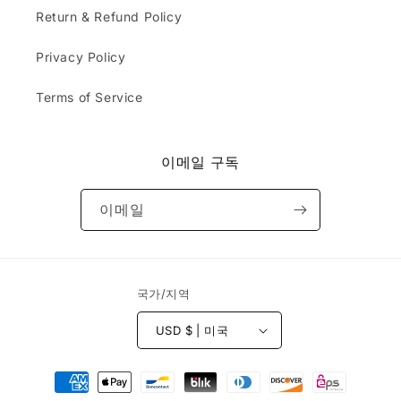
e
d
c
Return & Refund Policy
c
w
r
t
as
i
Privacy Policy
e
bl
b
d
an
e
.
Terms of Service
k.
d
Do
&
yo
r
u
e
이메일 구독
ca
c
rry
e
or
이메일
i
sel
v
l
e
th
d
e
b
국가/지역
ha
e
ts
f
th
USD $ | 미국
o
at
r
ar
결
e
e
e
제