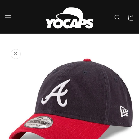
콘텐츠
로 건너
뛰기
카
트
제품 정
보로 건
너뛰기