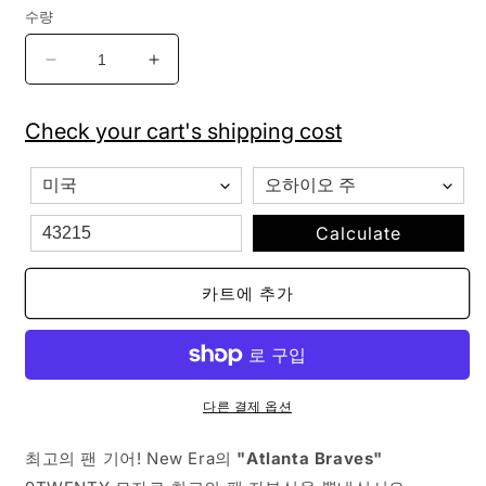
수량
뉴
뉴
에
에
라
라
Check your cart's shipping cost
MLB
MLB
애
애
틀
틀
랜
랜
Calculate
타
타
브
브
카트에 추가
레
레
이
이
브
브
스
스
코
코
다른 결제 옵션
어
어
클
클
최고의 팬 기어! New Era의
"Atlanta Braves"
래
래