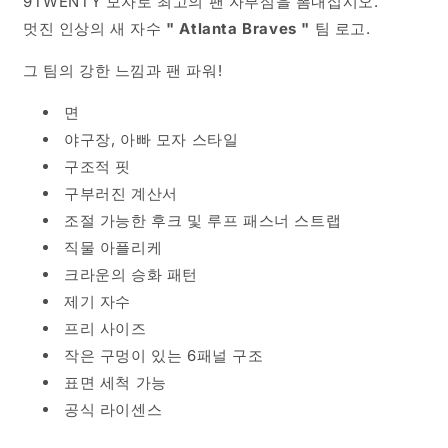
9TWENTY 모자로 최고의 팬 자부심을 뽐내십시오.
식
식
멋진 인상의 새 자수
"
Atlanta Braves
"
팀 로고.
트
트
윌
윌
그 팀의 강한 느낌과 팬 파워!
9TWENTY
9TWENTY
면
조
조
절
절
야구장, 아빠 모자 스타일
식
식
구조적 핏
모
모
구부러진 계산서
자
자
조절 가능한 후크 및 루프 패스너 스트랩
캡
캡
직물 아플리케
수
수
크라운의 승화 패턴
량
량
제기 자수
줄
늘
프리 사이즈
임
림
작은 구멍이 있는 6패널 구조
표면 세척 가능
공식 라이센스