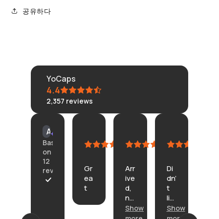
공유하다
YoCaps
4.4
2,357
reviews
KLONGRN
tisane
Connie
Am
AI Summary
July
July
July
Cu
Based
11,
11,
4,
Ju
on
2026
2026
2026
23,
12
Gr
Arr
Di
20
reviews
ea
ive
dn’
In
t
d,
t
th
A
no
lik
e
r
pr
e
Show
Show
de
r
ob
th
sc
i
more
more
Sh