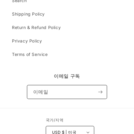
s
Search
t I
s
e
re
d
x
ce
Shipping Policy
e
p
ive
s
e
d
c
Return & Refund Policy
c
w
r
t
as
i
Privacy Policy
e
bl
b
d
an
e
.
Terms of Service
k.
d
Do
&
yo
r
u
e
이메일 구독
ca
c
rry
e
or
이메일
i
sel
v
l
e
th
d
e
b
국가/지역
ha
e
ts
f
th
USD $ | 미국