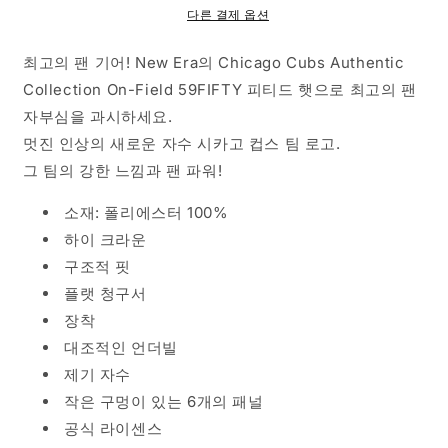
컬
컬
다른 결제 옵션
렉
렉
션
션
최고의 팬 기어! New Era의 Chicago Cubs Authentic
원
원
Collection On-Field 59FIFTY 피티드 햇으로 최고의 팬
필
필
자부심을 과시하세요.
드
드
멋진 인상의 새로운 자수 시카고 컵스 팀 로고.
핏
핏
그 팀의 강한 느낌과 팬 파워!
모
모
자
자
소재: 폴리에스터 100%
로
로
하이 크라운
얄
얄
구조적 핏
수
수
플랫 청구서
량
량
장착
줄
늘
임
림
대조적인 언더빌
제기 자수
작은 구멍이 있는 6개의 패널
공식 라이센스