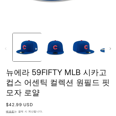
모
달
에
서
미
디
어
1
2
열
뉴에라 59FIFTY MLB 시카고
기
컵스 어센틱 컬렉션 원필드 핏
모자 로얄
정
$42.99 USD
가
배송료
는 결제 시 계산됩니다.