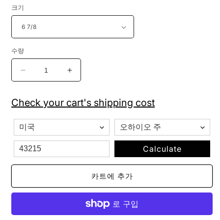
크기
수량
뉴
뉴
에
에
라
라
Check your cart's shipping cost
59FIFTY
59FIFTY
MLB
MLB
시
시
카
카
Calculate
고
고
컵
컵
카트에 추가
스
스
어
어
센
센
틱
틱