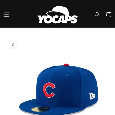
콘텐츠
로 건너
뛰기
카
트
제품 정
보로 건
너뛰기