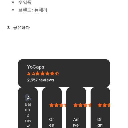
수입품
브랜드: 뉴에라
공유하다
YoCaps
4.4
2,357
reviews
KLONGRN
tisane
Connie
Am
AI Summary
July
July
July
Cu
Based
11,
11,
4,
Ju
on
2026
2026
2026
23,
12
Gr
Arr
Di
20
reviews
ea
ive
dn’
In