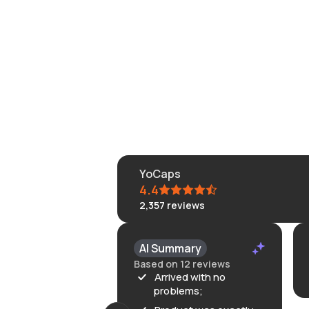
YoCaps
4.4
2,357
reviews
AI Summary
Based on 12 reviews
Arrived with no
problems;