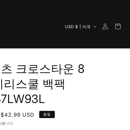
로
카
국
그
USD $ | 미국
트
가
인
/
지
역
츠 크로스타운 8
체리스쿨 백팩
47LW93L
할
$42.99 USD
품절
인
산됩니다.