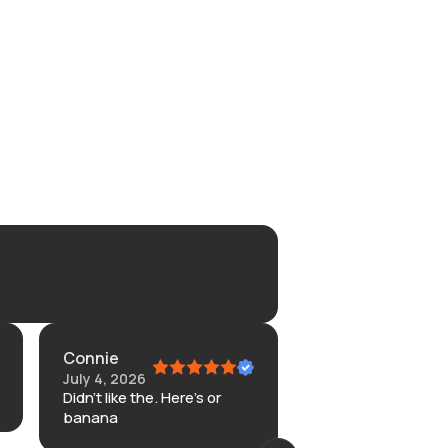
Connie
Amazon
July 4, 2026
Customer
Didn’t like the. Here’s or
June 23,
banana
2026
In the description 