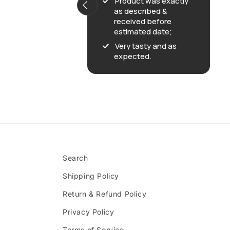
Product was exactly
as described &
received before
estimated date;
Very tasty and as
expected.
Search
Shipping Policy
Return & Refund Policy
Privacy Policy
Terms of Service