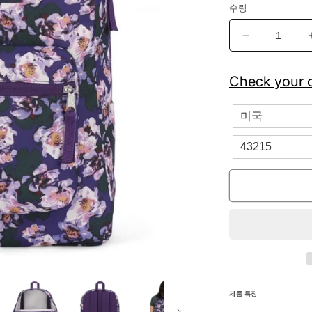
수량
잔
스
포
Check your c
츠
크
로
스
타
운
8
비
트
체
리
스
쿨
제품 특징
백