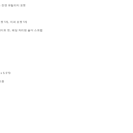
팩
 전면 유틸리티 포켓
93L
JS0A47LW93L
수
켓 1개, 지퍼 포켓 1개
량
이트 컷, 패딩 처리된 숄더 스트랩
늘
림
 x 5.5"D
보증