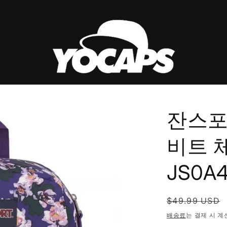
잔스포
비트 
JS0A
정
$49.99 USD
가
배송료
는 결제 시 계