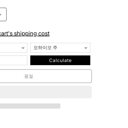
가
잔
스
포
art's shipping cost
츠
크
로
스
Calculate
타
운
품절
8
비
트
체
리
스
쿨
백