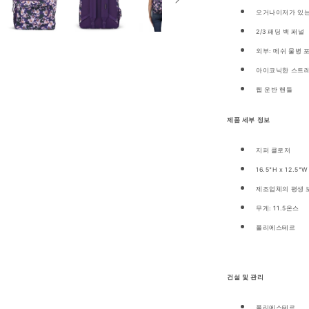
팩
오거나이저가 있는
JS0A47LW
2/3 패딩 백 패널
수
외부: 메쉬 물병 포
량
아이코닉한 스트레
줄
임
웹 운반 핸들
제품 세부 정보
지퍼 클로저
16.5"H x 12.5"W
제조업체의 평생 
무게: 11.5온스
폴리에스테르
건설 및 관리
폴리에스테르