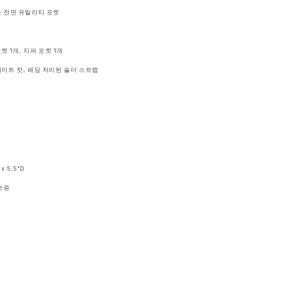
팩
 전면 유틸리티 포켓
93L
JS0A47LW93L
수
켓 1개, 지퍼 포켓 1개
량
이트 컷, 패딩 처리된 숄더 스트랩
늘
림
 x 5.5"D
보증