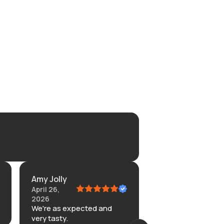
y Jolly
Vista
il 26,
April 11, 2026
Fantastic experience
26
're as expected and
y tasty.