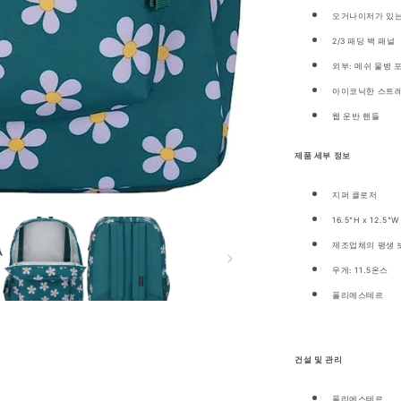
팩
오거나이저가 있는
JS0A47LW
2/3 패딩 백 패널
수
외부: 메쉬 물병 포
량
아이코닉한 스트레
줄
임
웹 운반 핸들
제품 세부 정보
지퍼 클로저
16.5"H x 12.5"W
제조업체의 평생 
무게: 11.5온스
폴리에스테르
건설 및 관리
폴리에스테르