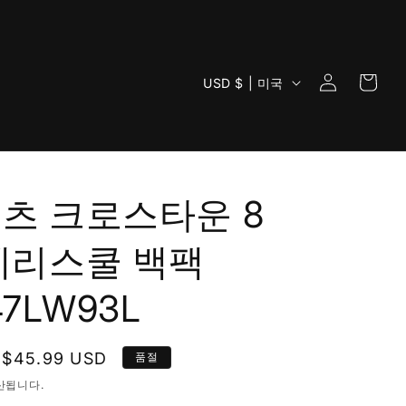
로
카
국
그
USD $ | 미국
트
가
인
/
지
역
츠 크로스타운 8
체리스쿨 백팩
47LW93L
할
$45.99 USD
품절
인
산됩니다.