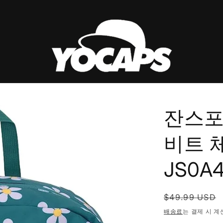
잔스포
비트 
JS0A
정
$49.99 USD
가
배송료
는 결제 시 계