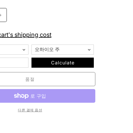
가
잔
스
포
art's shipping cost
츠
크
로
스
Calculate
타
운
품절
8
비
트
체
리
다른 결제 옵션
스
쿨
백