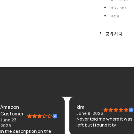
깨끗이 닦다
수입품
공유하다
kim
Am
June 9, 2026
Apr
Never told me where it was
20
We
left but I found it ty
ver
iption on the