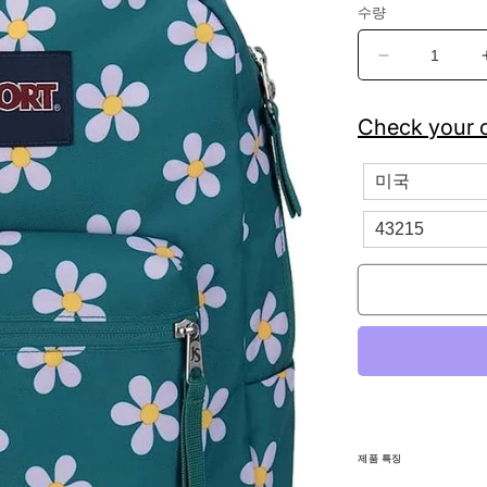
수량
잔
스
포
Check your c
츠
크
로
스
타
운
8
비
트
체
리
스
쿨
제품 특징
백