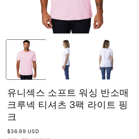
모
달
에
서
미
디
어
1
2
열
기
유니섹스 소프트 워싱 반소매
크루넥 티셔츠 3팩 라이트 핑
크
정
$36.99 USD
가