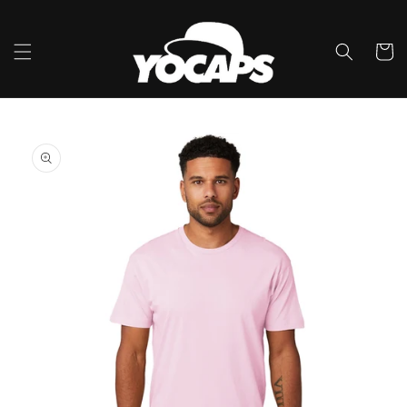
콘텐츠
로 건너
뛰기
카
트
제품 정
보로 건
너뛰기