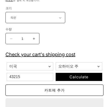
배송료
는 결제 시 계산됩니다.
크기
수량
유
유
니
니
섹
섹
Check your cart's shipping cost
스
스
소
소
프
프
트
트
Calculate
워
워
싱
싱
카트에 추가
반
반
소
소
매
매