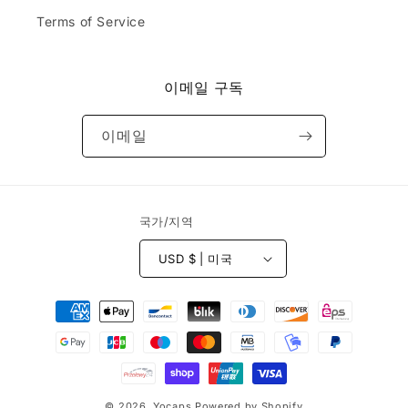
d
an
e
.
Terms of Service
k.
d
Do
&
yo
r
u
e
이메일 구독
ca
c
rry
e
or
이메일
i
sel
v
l
e
th
d
e
b
국가/지역
ha
e
ts
f
th
USD $ | 미국
o
at
r
ar
결
e
e
e
제
e
s
m
방
t
br
법
i
oi
m
de
© 2026,
Yocaps
Powered by Shopify