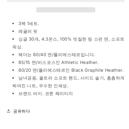
크
크
루
루
넥
넥
3팩 1세트.
티
티
셔
셔
레귤러 핏
츠
츠
싱글 30개, 4.3온스, 100% 빗질한 링 스펀 면, 소프트
3
3
워싱.
팩
팩
헤더는 60/40 면/폴리에스테르입니다.
라
라
85/15 면/비스코스인 Athletic Heather.
이
이
80/20 면/폴리에스테르인 Black Graphite Heather.
트
트
남녀공용, 울트라 소프트 핸드, 사이드 솔기, 촘촘하게
핑
핑
크
크
짜여진 니트, 우수한 인쇄성.
수
수
브랜드 바이. 코튼 헤리티지
량
량
줄
늘
공유하다
임
림