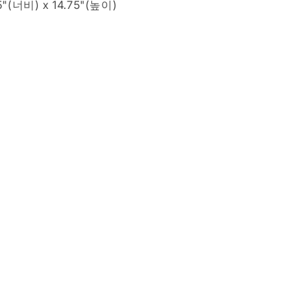
5"(너비) x 14.75"(높이)
량
늘
림