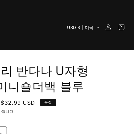
로
카
국
그
USD $ | 미국
트
가
인
/
지
역
리 반다나 U자형
y 미니숄더백 블루
할
$32.99 USD
품절
인
산됩니다.
가