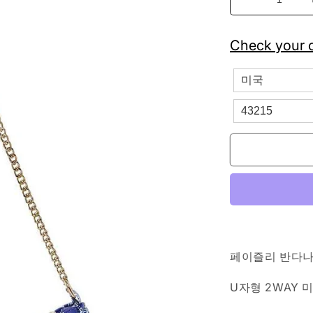
페
이
즐
Check your c
리
반
다
나
U
자
형
2way
미
니
숄
더
백
페이즐리 반다나
블
U자형 2WAY
루
수