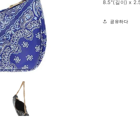
8.5"(길이) x 2.
량
줄
임
공유하다