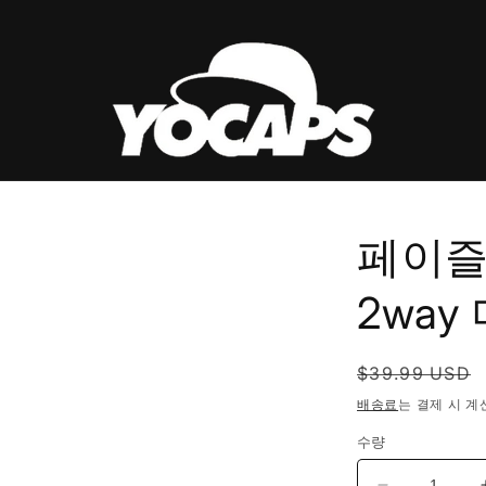
페이즐
2wa
정
$39.99 USD
가
배송료
는 결제 시 계
수량