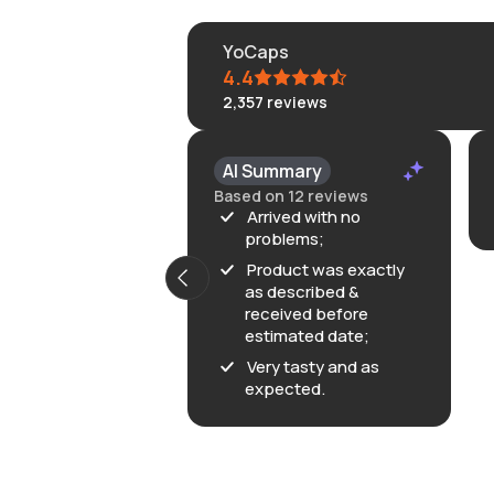
YoCaps
4.4
2,357
reviews
AI Summary
Based on 12 reviews
Arrived with no
problems;
Product was exactly
as described &
received before
estimated date;
Very tasty and as
expected.