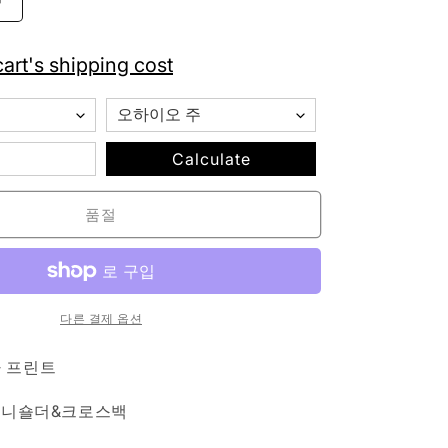
페
이
즐
art's shipping cost
리
반
다
나
Calculate
U
자
품절
형
2way
미
니
숄
다른 결제 옵션
더
백
 프린트
블
 미니숄더&크로스백
루
수