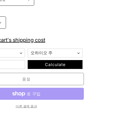
남
성
용
art's shipping cost
소
프
트
워
Calculate
싱
반
품절
팔
V
넥
티
셔
다른 결제 옵션
츠