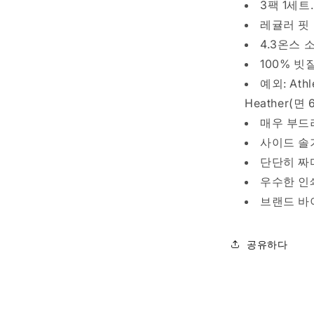
3
3팩 1세트.
팩
레귤러 핏
CORAL
4.3온스 
수
100% 빗
량
예외: Ath
줄
임
Heather(
매우 부드
사이드 솔
단단히 짜
우수한 인
브랜드 바
공유하다