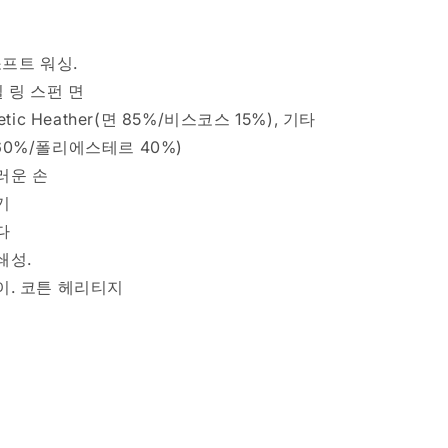
3
팩
CORAL
소프트 워싱.
수
질 링 스펀 면
량
letic Heather(면 85%/비스코스 15%), 기타
늘
림
면 60%/폴리에스테르 40%)
러운 손
기
다
쇄성.
이. 코튼 헤리티지