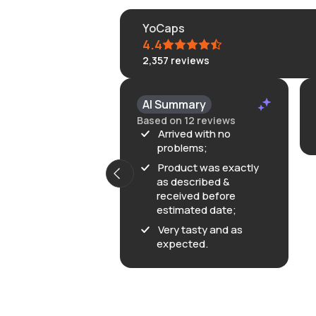
YoCaps
4.4
2,357
reviews
AI Summary
Based on 12 reviews
Arrived with no
problems;
Product was exactly
as described &
received before
estimated date;
Very tasty and as
expected.