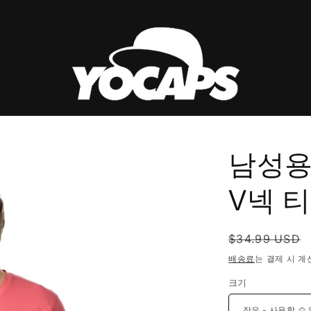
남성용
V넥 티
정
$34.99 USD
가
배송료
는 결제 시 계
크기