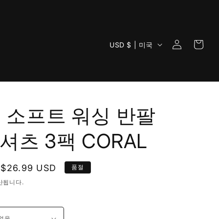
로
카
국
그
USD $ | 미국
트
가
인
/
지
역
 소프트 워싱 반팔
셔츠 3팩 CORAL
할
$26.99 USD
품절
인
산됩니다.
가