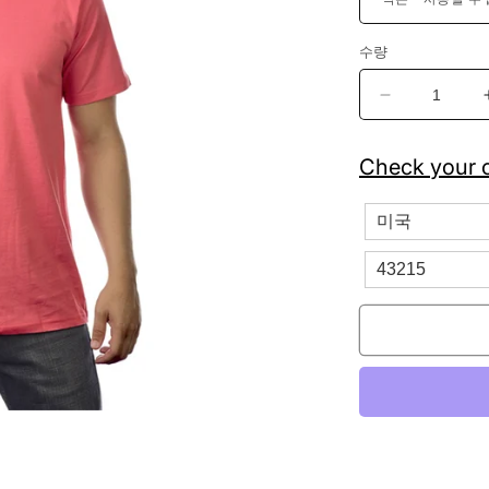
수량
남
성
용
Check your c
소
프
트
워
싱
반
팔
V
넥
티
셔
츠