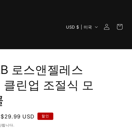
로
카
국
그
USD $ | 미국
트
가
인
/
지
역
MLB 로스앤젤레스
 클린업 조절식 모
콜
할
$29.99 USD
할인
인
산됩니다.