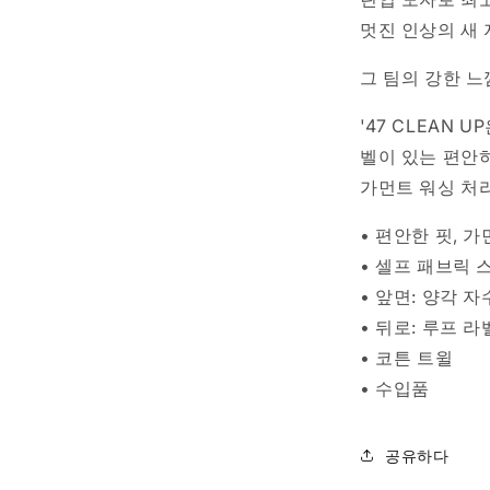
모
멋진 인상의 새
자
차
그 팀의 강한 느
콜
수
'47 CLEAN 
량
벨이 있는 편안
줄
가먼트 워싱 처
임
• 편안한 핏, 
• 셀프 패브릭 
• 앞면: 양각 자
• 뒤로: 루프 라
• 코튼 트윌
• 수입품
공유하다