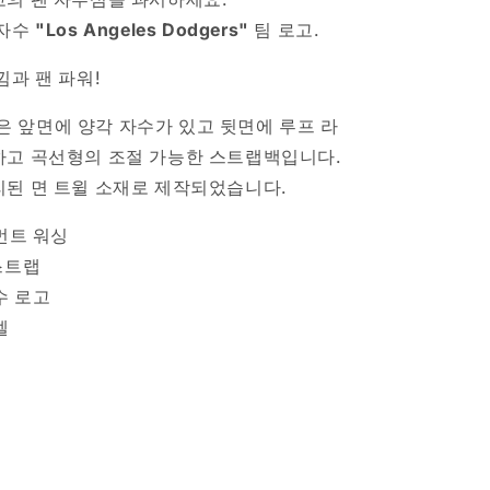
모
 자수
"Los Angeles Dodgers"
팀 로고.
자
차
낌과 팬 파워!
콜
수
UP은 앞면에 양각 자수가 있고 뒷면에 ​​루프 라
량
하고 곡선형의 조절 가능한 스트랩백입니다.
늘
리된 면 트윌 소재로 제작되었습니다.
림
가먼트 워싱
스트랩
수 로고
벨