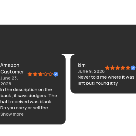
Amazon
kim
Customer
June 9, 2026
Never told me where it was
June 23,
left but I found it ty
2026
In the description on the
back , it says dodgers. The
hat I received was blank.
Do you carry or sell the
hats that are embroidered
Show more
with dodgers on the back
adjustable strap? I found it
cheaper on other sites.I