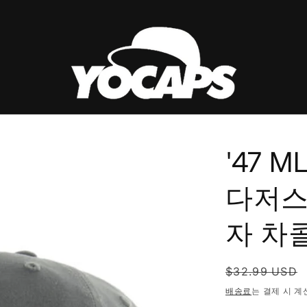
'47 
다저스
자 차
정
$32.99 USD
가
배송료
는 결제 시 계