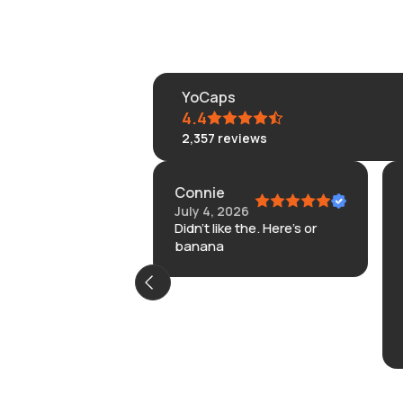
YoCaps
4.4
2,357
reviews
Connie
2026
July 4, 2026
 no problems.
Didn’t like the. Here’s or
banana