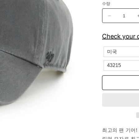
수량
&#39;47
MLB
로
Check your c
스
앤
젤
레
스
다
저
스
클
린
업
조
절
최고의 팬 기어!
식
린업 모자로 최