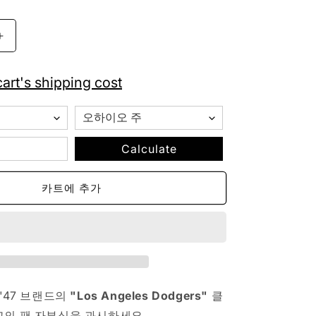
가
&#39;47
MLB
로
art's shipping cost
스
앤
젤
레
Calculate
스
다
카트에 추가
저
스
클
린
업
조
절
 '47 브랜드의
"Los Angeles Dodgers"
클
식
고의 팬 자부심을 과시하세요.