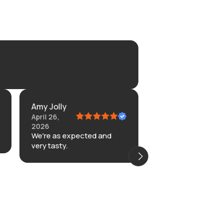
Amy Jolly
Vista
April 26,
April 11, 2026
Fantastic experie
2026
We're as expected and
very tasty.