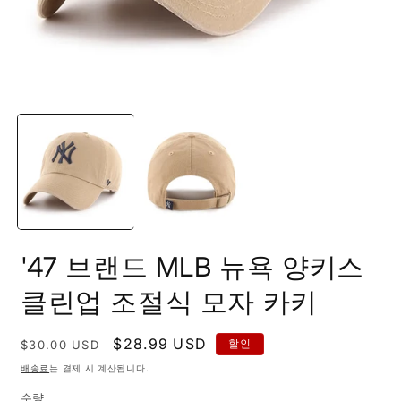
모
달
에
서
미
디
어
1
2
열
기
'47 브랜드 MLB 뉴욕 양키스
클린업 조절식 모자 카키
정
할
$28.99 USD
할인
$30.00 USD
가
인
배송료
는 결제 시 계산됩니다.
가
수량