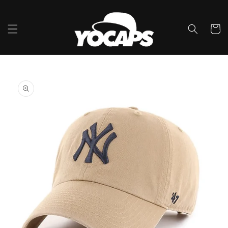
콘텐츠
로 건너
뛰기
카
트
제품 정
보로 건
너뛰기