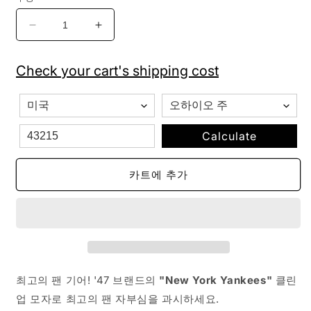
&#39;47
&#39;47
브
브
랜
랜
Check your cart's shipping cost
드
드
MLB
MLB
뉴
뉴
욕
욕
Calculate
양
양
키
키
카트에 추가
스
스
클
클
린
린
업
업
조
조
절
절
식
식
최고의 팬 기어! '47 브랜드의
"New York Yankees"
클린
모
모
업 모자로 최고의 팬 자부심을 과시하세요.