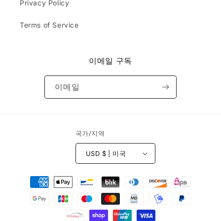
i
Privacy Policy
e
bl
b
d
an
e
.
Terms of Service
k.
d
Do
&
yo
r
u
e
이메일 구독
ca
c
rry
e
or
이메일
i
sel
v
l
e
th
d
e
b
국가/지역
ha
e
ts
f
th
USD $ | 미국
o
at
r
ar
결
e
e
e
제
e
s
m
방
t
br
법
i