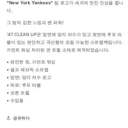
자
자
"New York Yankees"
팀 로고가 새겨져 멋진 인상을 줍니
카
카
다.
키
키
수
수
그 팀의 강한 느낌과 팬 파워!
량
량
줄
늘
'47 CLEAN UP은 앞면에 양각 자수가 있고 뒷면에 ​​루프 라
임
림
벨이 있는 편안하고 곡선형의 조절 가능한 스트랩백입니다.
가먼트 워싱 처리된 면 트윌 소재로 제작되었습니다.
• 편안한 핏, 가먼트 워싱
• 셀프 패브릭 스트랩
• 앞면: 양각 자수 로고
• 뒤로: 루프 라벨
• 코튼 트윌
• 수입품
공유하다