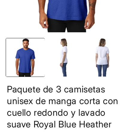
Abrir
A
elemento
e
multimedia
m
1
2
en
e
una
u
ventana
v
modal
m
Paquete de 3 camisetas
unisex de manga corta con
cuello redondo y lavado
suave Royal Blue Heather