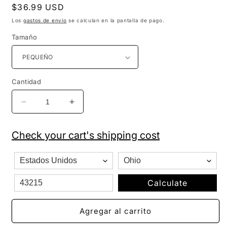
Precio
$36.99 USD
habitual
Los
gastos de envío
se calculan en la pantalla de pago.
Tamaño
Cantidad
Reducir
Aumentar
cantidad
cantidad
para
para
Check your cart's shipping cost
Paquete
Paquete
de
de
3
3
camisetas
camisetas
unisex
unisex
Calculate
de
de
manga
manga
Agregar al carrito
corta
corta
con
con