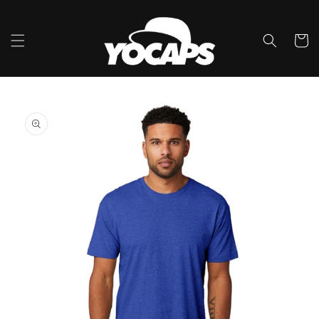
Ir
directamente
al contenido
Carrito
Ir
directamente
a la
información
del producto