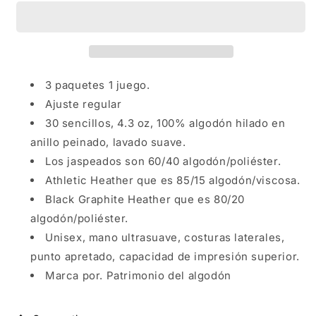
cuello
cuello
redondo
redondo
y
y
lavado
lavado
suave
suave
Royal
Royal
3 paquetes 1 juego.
Blue
Blue
Ajuste regular
Heather
Heather
30 sencillos, 4.3 oz, 100% algodón hilado en
anillo peinado, lavado suave.
Los jaspeados son 60/40 algodón/poliéster.
Athletic Heather que es 85/15 algodón/viscosa.
Black Graphite Heather que es 80/20
algodón/poliéster.
Unisex, mano ultrasuave, costuras laterales,
punto apretado, capacidad de impresión superior.
Marca por. Patrimonio del algodón