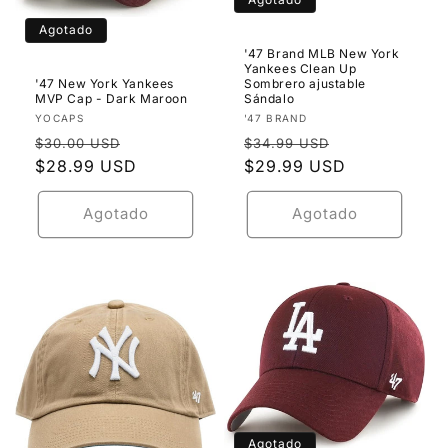
n
Agotado
:
'47 Brand MLB New York
Yankees Clean Up
'47 New York Yankees
Sombrero ajustable
MVP Cap - Dark Maroon
Sándalo
Proveedor:
Proveedor:
YOCAPS
'47 BRAND
Precio
Precio
Precio
Precio
$30.00 USD
$34.99 USD
habitual
$28.99 USD
de
habitual
$29.99 USD
de
oferta
oferta
Agotado
Agotado
Agotado