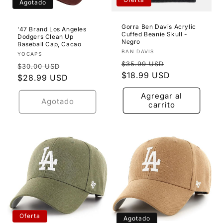
Agotado
Gorra Ben Davis Acrylic
'47 Brand Los Angeles
Cuffed Beanie Skull -
Dodgers Clean Up
Negro
Baseball Cap, Cacao
Proveedor:
BAN DAVIS
Proveedor:
YOCAPS
Precio
Precio
$35.99 USD
Precio
Precio
$30.00 USD
habitual
$18.99 USD
de
habitual
$28.99 USD
de
oferta
oferta
Agregar al
Agotado
carrito
Oferta
Agotado