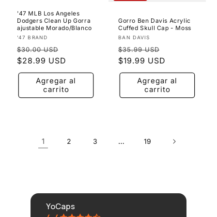
'47 MLB Los Angeles
Dodgers Clean Up Gorra
Gorro Ben Davis Acrylic
ajustable Morado/Blanco
Cuffed Skull Cap - Moss
Proveedor:
Proveedor:
'47 BRAND
BAN DAVIS
Precio
Precio
Precio
Precio
$30.00 USD
$35.99 USD
habitual
$28.99 USD
de
habitual
$19.99 USD
de
oferta
oferta
Agregar al
Agregar al
carrito
carrito
1
…
2
3
19
YoCaps