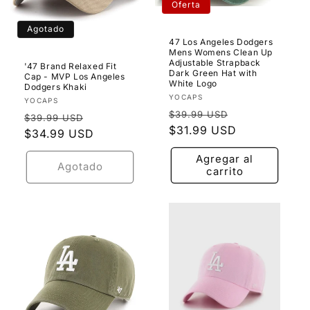
Oferta
Agotado
47 Los Angeles Dodgers
Mens Womens Clean Up
Adjustable Strapback
'47 Brand Relaxed Fit
Dark Green Hat with
Cap - MVP Los Angeles
White Logo
Dodgers Khaki
Proveedor:
YOCAPS
Proveedor:
YOCAPS
Precio
Precio
$39.99 USD
Precio
Precio
$39.99 USD
habitual
$31.99 USD
de
habitual
$34.99 USD
de
oferta
oferta
Agregar al
Agotado
carrito