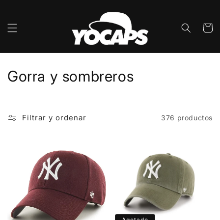
Ir
directamente
al contenido
Carrito
C
Gorra y sombreros
o
l
Filtrar y ordenar
376 productos
e
c
c
i
ó
Agotado