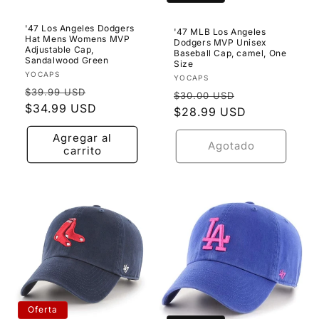
'47 Los Angeles Dodgers
'47 MLB Los Angeles
Hat Mens Womens MVP
Dodgers MVP Unisex
Adjustable Cap,
Baseball Cap, camel, One
Sandalwood Green
Size
Proveedor:
YOCAPS
Proveedor:
YOCAPS
Precio
Precio
$39.99 USD
Precio
Precio
$30.00 USD
habitual
$34.99 USD
de
habitual
$28.99 USD
de
oferta
oferta
Agregar al
Agotado
carrito
Oferta