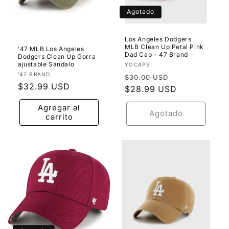
Agotado
Los Angeles Dodgers
MLB Clean Up Petal Pink
'47 MLB Los Angeles
Dad Cap - 47 Brand
Dodgers Clean Up Gorra
ajustable Sándalo
Proveedor:
YOCAPS
Proveedor:
'47 BRAND
Precio
Precio
$30.00 USD
Precio
$32.99 USD
habitual
$28.99 USD
de
habitual
oferta
Agregar al
Agotado
carrito