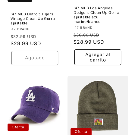
'47 MLB Los Angeles
Dodgers Clean Up Gorra
'47 MLB Detroit Tigers
ajustable azul
Vintage Clean Up Gorra
marino/blanco
ajustable
Proveedor:
'47 BRAND
Proveedor:
'47 BRAND
Precio
Precio
$30.00 USD
Precio
Precio
$32.99 USD
habitual
$28.99 USD
de
habitual
$29.99 USD
de
oferta
oferta
Agregar al
Agotado
carrito
Oferta
Oferta