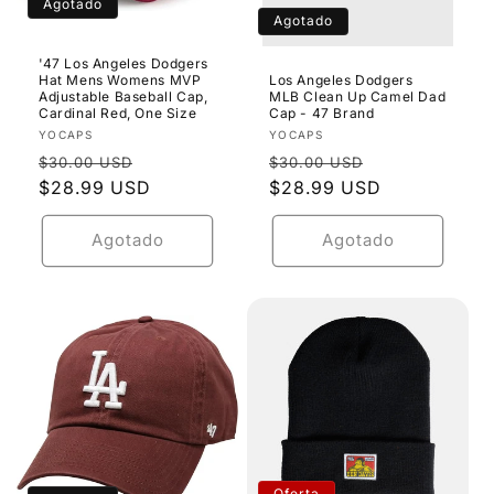
Agotado
Agotado
'47 Los Angeles Dodgers
Hat Mens Womens MVP
Los Angeles Dodgers
Adjustable Baseball Cap,
MLB Clean Up Camel Dad
Cardinal Red, One Size
Cap - 47 Brand
Proveedor:
Proveedor:
YOCAPS
YOCAPS
Precio
Precio
Precio
Precio
$30.00 USD
$30.00 USD
habitual
$28.99 USD
de
habitual
$28.99 USD
de
oferta
oferta
Agotado
Agotado
Oferta