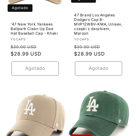
Agotado
47 Brand Los Angeles
Dodgers Cap B-
'47 New York Yankees
MVP12WBV-KMA, Unisex,
Ballpark Clean Up Dad
czapki z daszkiem,
Hat Baseball Cap - Khaki
Maroon
Proveedor:
Proveedor:
YOCAPS
YOCAPS
Precio
Precio
Precio
Precio
$30.00 USD
$30.00 USD
habitual
$28.99 USD
de
habitual
$28.99 USD
de
oferta
oferta
Agotado
Agotado