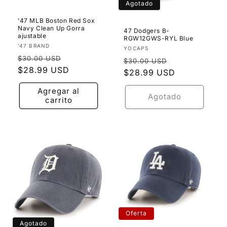
Agotado
'47 MLB Boston Red Sox
Navy Clean Up Gorra
47 Dodgers B-
ajustable
RGW12GWS-RYL Blue
Proveedor:
'47 BRAND
Proveedor:
YOCAPS
Precio
Precio
$30.00 USD
Precio
Precio
$30.00 USD
habitual
$28.99 USD
de
habitual
$28.99 USD
de
oferta
oferta
Agregar al
Agotado
carrito
Oferta
Agotado