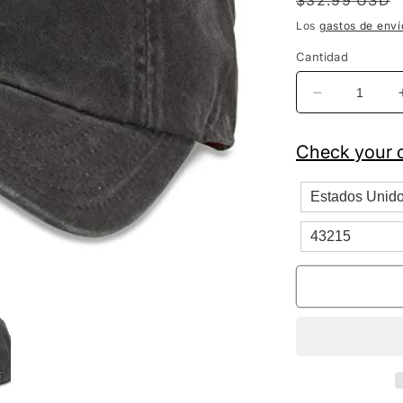
$32.99 USD
habitual
Los
gastos de enví
Cantidad
Reducir
cantidad
para
Check your c
American
Needle
Vegas
Golden
Knights
New
Raglan
Gorra
de
béisbol
negra