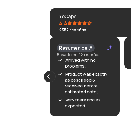
YoCaps
4.4
2357
reseñas
Resumen de IA
Basado en 12 reseñas
Arrived with no
problems;
Product was exactly
as described &
received before
estimated date;
Very tasty and as
expected.