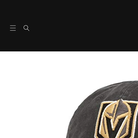
Ir
directamente
al contenido
Ir
directamente
a la
información
del producto