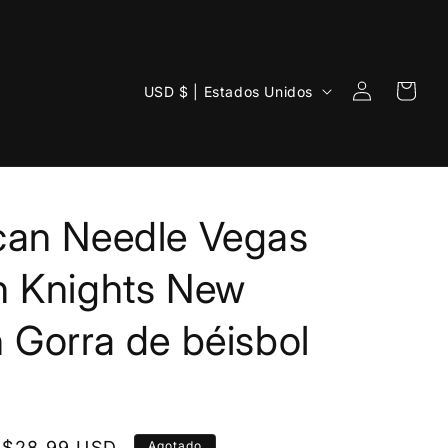
Iniciar
P
Carrito
USD $ | Estados Unidos
sesión
a
í
s
/
can Needle Vegas
r
e
n Knights New
g
 Gorra de béisbol
i
ó
n
Precio
$28.99 USD
Agotado